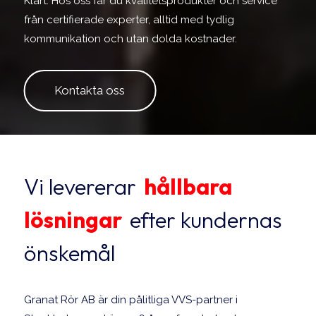
Klart. Hos oss får du kvalitetsprodukter och service
från certifierade experter, alltid med tydlig
kommunikation och utan dolda kostnader.
Kontakta oss
Vi levererar
hållbara
lösningar
efter kundernas
önskemål
Granat Rör AB är din pålitliga VVS-partner i